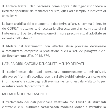
Il
Titolare
tratta i dati personali
,
come sopra definiti
,
p
er rispondere a
richieste
specifiche
dei visitatori del sito
, quali ad esempio
l
a
richiest
a
di
consulenza
.
La base giuridica del trattamento è da riferirsi all’
art. 6, comma 1, lett. b)
del GDPR:
“
il trattamento è necessario all’esecuzione di un contratto di cui
l’interessato è parte o
all’esecuzione di misure precontrattuali adottate su
richiesta dello stesso
”.
Il titolare del trattamento non
effettua
alcun processo decisionale
automatizzato, compresa la profilazione di cui all’art. 22, paragrafi 2 e 4
del Regolamento UE n. 2016/679.
NATURA OBBLIGATORIA DEL CONFERIMENTO
DEI DATI
Il conferimento dei dati personali, opportunamente minimizzati,
attraverso i form di raccolta
presenti sul sito è obbligatorio per ricevere le
informazioni o le copie degli atti eventualmente
richiesti dai visitatori o per
eventuali contatti precontrattuali.
MODALITÀ DI TRATTAMENTO
Il trattamento
dei dati personali
è
effettuato con l’ausilio di strumenti
elettronici
e su supporto cartaceo
,
con modalità idonee a garantire la