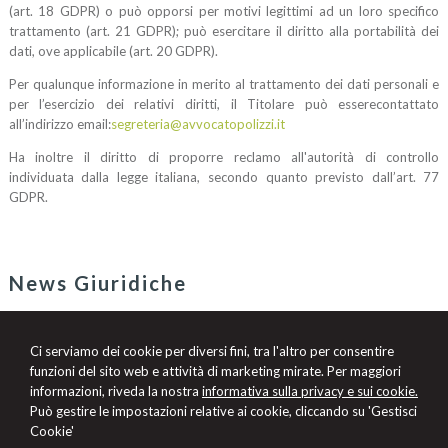
(art. 18 GDPR)
o
può
opporsi per motivi legittimi ad un loro specifico
trattamento
(art. 21 GDPR); può esercitare il
diritto alla portabilità dei
dati
, ove applicabile (art. 20 GDPR).
Per qualunque informazione in merito al trattamento dei dati personali
e
per l’esercizio dei relativi diritti,
il Titolare può essere
contattato
all’indirizzo email
:
segreteria@avvocatopolizzi.it
H
a inoltre il diritto di proporre reclamo all'autorità di controllo
individuata dalla legge italiana
, secondo quanto previsto dall’art. 77
GDPR.
News Giuridiche
07/08/2026
Marchio Biologico Italiano: nuovo simbolo per valorizzare il bio Made in
Ci serviamo dei cookie per diversi fini, tra l'altro per consentire
Italy
funzioni del sito web e attività di marketing mirate. Per maggiori
07/08/2026
informazioni, riveda la nostra
informativa sulla privacy e sui cookie.
AI Act: ok definitivo ai decreti su governance e attività di polizia. Il Cdm
Può gestire le impostazioni relative ai cookie, cliccando su 'Gestisci
vara la riforma del sistema 231
Cookie'