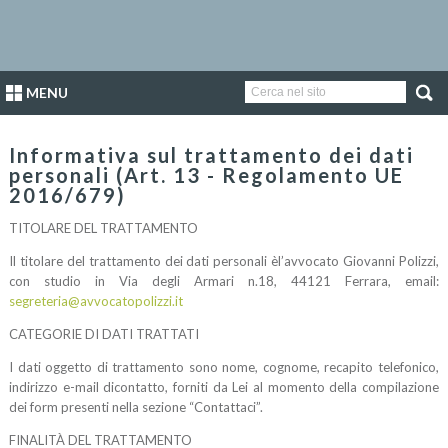
MENU
Informativa sul trattamento dei dati
personali (Art. 13 - Regolamento UE
2016/679)
TITOLARE DEL TRATTAMENTO
Il titolare del trattamento dei dati personali è
l’avvocato
Giovanni Polizzi
,
con
studio
in
Via degli
Armari
n.18
,
44121 Ferrara, e
mail:
segreteria@avvocatopolizzi.it
CATEGORIE DI DATI TRATTATI
I dati oggetto di trattamento sono
nome, cognome, recapito telefonico,
indirizzo e
-
mail di
contatto
, forniti
da Lei al momento della compilazione
dei form
presenti nella sezione “
Contattaci
”
.
FINALITÀ DEL TRATTAMENTO