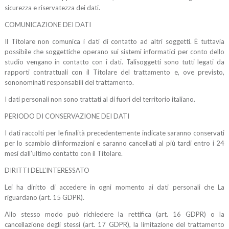
sicurezza e riservatezza dei dati.
COMUNICAZIONE DEI DATI
Il
Titolare
non comunica i dati di contatto ad altri soggetti.
È
tuttavia
possibile che soggetti
che operano sui sistemi informatici per conto dello
studio vengano in contatto con i dati. Tali
soggetti sono tutti legati da
rapporti contrattuali con il
Titolare del trattamento
e, ove previsto,
sono
nominati responsabili del trattamento.
I dati personali non sono trattati al di fuori del territorio italiano.
PERIODO DI CONSERVAZIONE DEI DATI
I dati raccolti per l
e
finalità
precedentemente indicate
saranno conservati
per lo scambio di
informazioni e saranno cancellati al più tardi entro i 24
mesi dall’ultimo contatto con il Titolare.
DIRITTI DELL’INTERESSATO
Lei ha diritto di accedere in ogni momento ai dati personali che La
riguardano
(art. 15 GDPR)
.
Allo stesso modo può richiedere la rettifica
(art. 16 GDPR) o
la
cancellazione degli stessi
(art. 17 GDPR),
la limitazione del trattamento